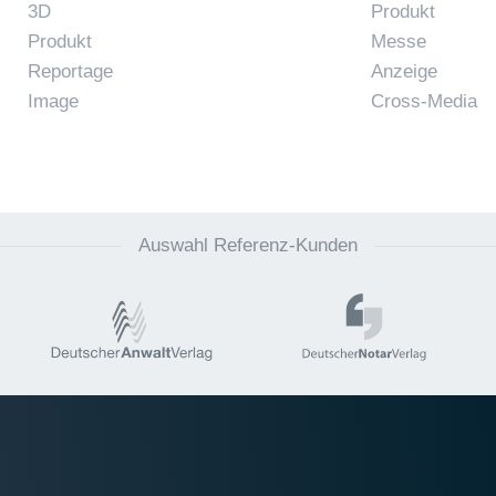
3D
Produkt
Produkt
Messe
Reportage
Anzeige
Image
Cross-Media
Auswahl Referenz-Kunden