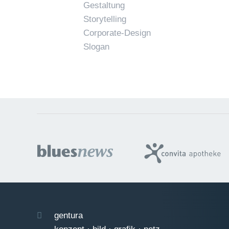
Gestaltung
Storytelling
Corporate-Design
Slogan
gentura